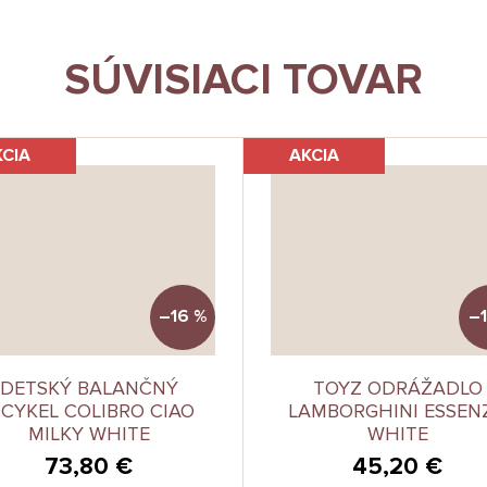
SÚVISIACI TOVAR
KCIA
AKCIA
–16 %
–1
DETSKÝ BALANČNÝ
TOYZ ODRÁŽADLO
ICYKEL COLIBRO CIAO
LAMBORGHINI ESSEN
MILKY WHITE
WHITE
73,80 €
45,20 €