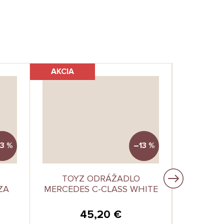
AKCIA
AKCIA
3 %
–13 %
TOYZ ODRÁŽADLO
TOYZ 
ZA
MERCEDES C-CLASS WHITE
TROJK
45,20 €