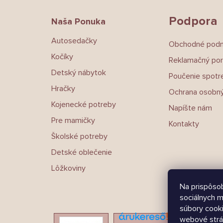
ä
t
Podpora
Naša Ponuka
i
e
Autosedačky
Obchodné pod
Kočíky
Reklamačný por
Detský nábytok
Poučenie spotre
Hračky
Ochrana osobný
Kojenecké potreby
Napíšte nám
Pre mamičky
Kontakty
Školské potreby
Detské oblečenie
Lôžkoviny
Na prispôsob
sociálnych m
súbory cooki
webové strá