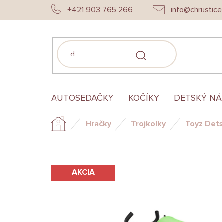
Prejsť
+421 903 765 266
info@chrustice
na
obsah
HĽADAŤ
AUTOSEDAČKY
KOČÍKY
DETSKÝ N
Hračky
Trojkolky
Toyz Det
Domov
AKCIA