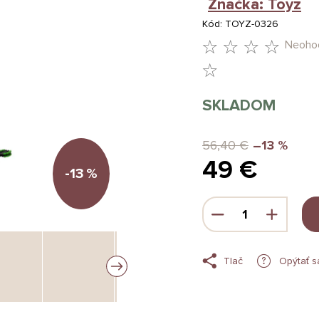
Značka:
Toyz
Kód:
TOYZ-0326
Neoho
PRIEMERNÉ
HODNOTENIE
SKLADOM
PRODUKTU
JE
56,40 €
–13 %
49 €
0,0
-13
%
Z
Jednotková
5
cena:
HVIEZDIČIEK.
Tlač
Opýtať s