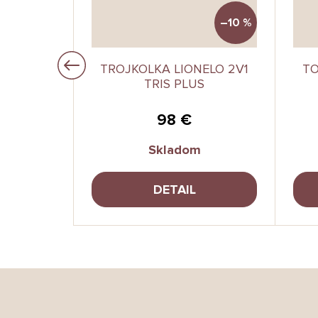
–13 %
–10 %
A FARO
TROJKOLKA LIONELO 2V1
TO
TRIS PLUS
€
98 €
Skladom
A
DETAIL
Z
á
p