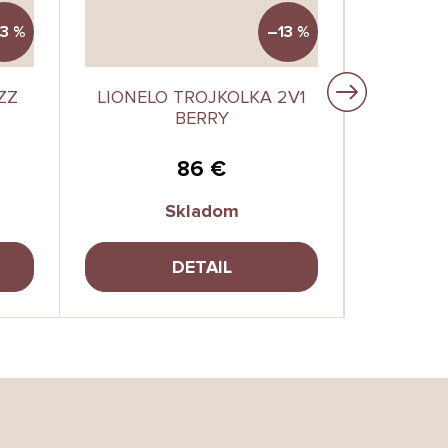
3 %
–13 %
ZZ
LIONELO TROJKOLKA 2V1
LIONEL
BERRY
86 €
Skladom
DETAIL