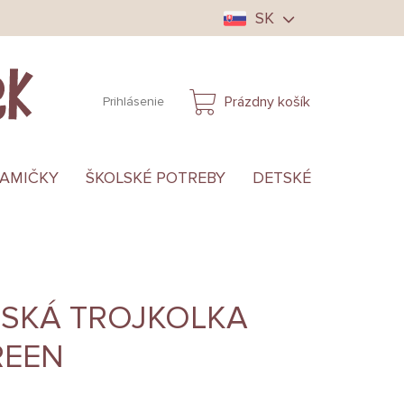
SK
Prázdny košík
Prihlásenie
NÁKUPNÝ
KOŠÍK
MAMIČKY
ŠKOLSKÉ POTREBY
DETSKÉ OBLEČENIE
TSKÁ TROJKOLKA
REEN