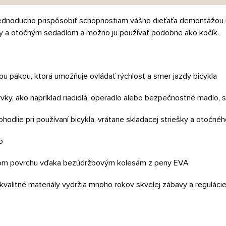
 jednoducho prispôsobiť schopnostiam vášho dieťaťa demontážou 
ohy a otočným sedadlom a možno ju používať podobne ako kočík.
cou pákou, ktorá umožňuje ovládať rýchlosť a smer jazdy bicykla
rvky, ako napríklad riadidlá, operadlo alebo bezpečnostné madlo, s
ohodlie pri používaní bicykla, vrátane skladacej striešky a otočné
o
ovnom povrchu vďaka bezúdržbovým kolesám z peny EVA
valitné materiály vydržia mnoho rokov skvelej zábavy a reguláci