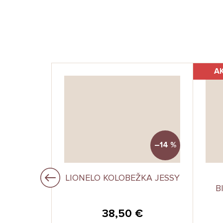
A
–14 %
DLO PRE
LIONELO KOLOBEŽKA JESSY
YZ OTTO
B
€
38,50 €