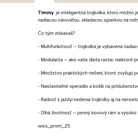
Timmy
je inteligentná trojkolka, ktorú možno
riadiacou rukoväťou, skladacou opierkou na n
Čo tým získavaš?
- Multifunkčnosť – trojkolka je vybavená riadia
- Modularita – ako vaše dieťa rastie, niektoré p
- Množstvo praktických riešení, ktoré zvyšujú p
- Nastaviteľné operadlo a košík na príslušenstv
- Radosť z jazdy/vedenia trojkolky aj na ner
- Dlhá životnosť – pevný kovový rám a vysoko k
wios_prom_25