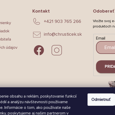
Kontakt
Odoberať 
+421 903 765 266
Vložte svoj e
mienky
produktoch n
iadok
info
@
chrusticek.sk
Email
biteľa
ch údajov
PRID
enie obsahu a reklám, poskytovanie funkcií
Odmietnuť
édií a analýzu návštevnosti používame
e. Informácie o tom, ako používate naše
nky, poskytujeme aj našim partnerom v