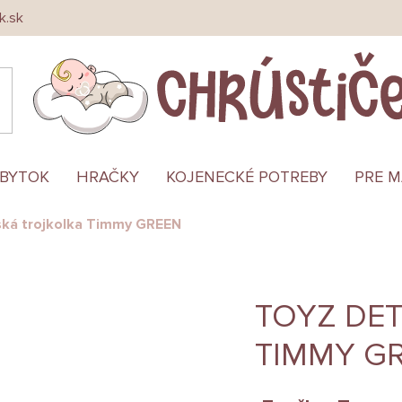
k.sk
ÁBYTOK
HRAČKY
KOJENECKÉ POTREBY
PRE 
ská trojkolka Timmy GREEN
TOYZ DE
TIMMY G