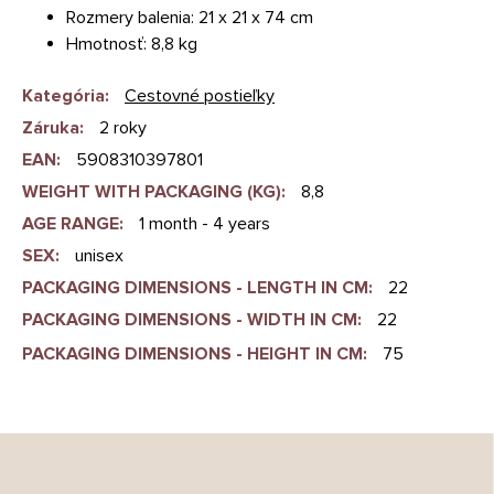
Rozmery balenia: 21 x 21 x 74 cm
Hmotnosť: 8,8 kg
Kategória
:
Cestovné postieľky
Záruka
:
2 roky
EAN
:
5908310397801
WEIGHT WITH PACKAGING (KG)
:
8,8
AGE RANGE
:
1 month - 4 years
SEX
:
unisex
PACKAGING DIMENSIONS - LENGTH IN CM
:
22
PACKAGING DIMENSIONS - WIDTH IN CM
:
22
PACKAGING DIMENSIONS - HEIGHT IN CM
:
75
Z
á
p