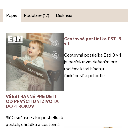
Popis
Podobné (12)
Diskusia
Cestovná postieľka ESTI 3
v 1
Cestovná postieľka Esti 3 v 1
je perfektným riešením pre
rodičov, ktorí hľadajú
funkčnosť a pohodlie.
VŠESTRANNÉ PRE DETI
OD PRVÝCH DNÍ ŽIVOTA
DO 4 ROKOV
Slúži súčasne ako postieľka k
posteli, ohrádka a cestovná