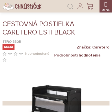
Prejsť
Prihlásenie
na
NÁKUPNÝ
obsah
KOŠÍK
CESTOVNÁ POSTIEĽKA
CARETERO ESTI BLACK
TERO-3305
Značka:
Caretero
AKCIA
Neohodnotené
Podrobnosti hodnotenia
PRIEMERNÉ
HODNOTENIE
PRODUKTU
JE
0,0
Z
5
HVIEZDIČIEK.