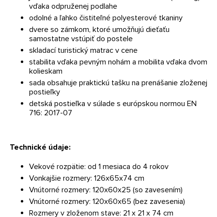
vďaka odpruženej podlahe
odolné a ľahko čistiteľné polyesterové tkaniny
dvere so zámkom, ktoré umožňujú dieťaťu
samostatne vstúpiť do postele
skladací turistický matrac v cene
stabilita vďaka pevným nohám a mobilita vďaka dvom
kolieskam
sada obsahuje praktickú tašku na prenášanie zloženej
postieľky
detská postieľka v súlade s európskou normou EN
716: 2017-07
Technické údaje:
Vekové rozpätie: od 1 mesiaca do 4 rokov
Vonkajšie rozmery: 126x65x74 cm
Vnútorné rozmery: 120x60x25 (so zavesením)
Vnútorné rozmery: 120x60x65 (bez zavesenia)
Rozmery v zloženom stave: 21 x 21 x 74 cm