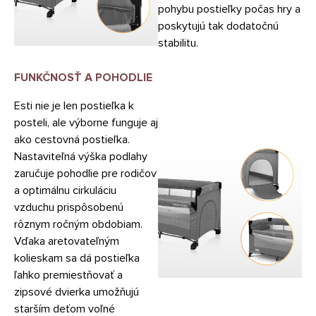
pohybu postieľky počas hry a
poskytujú tak dodatočnú
stabilitu.
FUNKČNOSŤ A POHODLIE
Esti nie je len postieľka k
posteli, ale výborne funguje aj
ako cestovná postieľka.
Nastaviteľná výška podlahy
zaručuje pohodlie pre rodičov
a optimálnu cirkuláciu
vzduchu prispôsobenú
rôznym ročným obdobiam.
Vďaka aretovateľným
kolieskam sa dá postieľka
ľahko premiestňovať a
zipsové dvierka umožňujú
starším deťom voľné