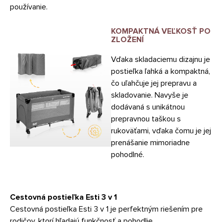
používanie.
KOMPAKTNÁ VEĽKOSŤ PO
ZLOŽENÍ
Vďaka skladaciemu dizajnu je
postieľka ľahká a kompaktná,
čo uľahčuje jej prepravu a
skladovanie. Navyše je
dodávaná s unikátnou
prepravnou taškou s
rukoväťami, vďaka čomu je jej
prenášanie mimoriadne
pohodlné.
Cestovná postieľka Esti 3 v 1
Cestovná postieľka Esti 3 v 1 je perfektným riešením pre
rodičov, ktorí hľadajú funkčnosť a pohodlie.