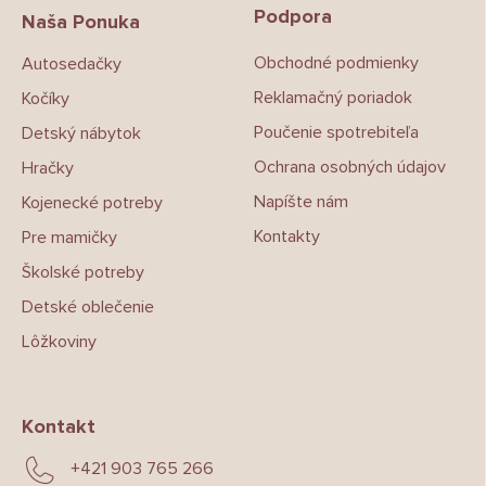
Podpora
ä
Naša Ponuka
t
Obchodné podmienky
Autosedačky
i
e
Reklamačný poriadok
Kočíky
Poučenie spotrebiteľa
Detský nábytok
Ochrana osobných údajov
Hračky
Napíšte nám
Kojenecké potreby
Kontakty
Pre mamičky
Školské potreby
Detské oblečenie
Lôžkoviny
Kontakt
+421 903 765 266