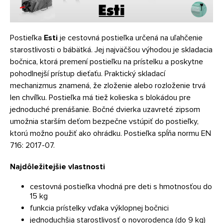
Postieľka
Esti
je cestovná postieľka určená na uľahčenie
starostlivosti o bábätká. Jej najväčšou výhodou je skladacia
bočnica, ktorá premení postieľku na prístelku a poskytne
pohodlnejší prístup dieťaťu. Praktický skladací
mechanizmus znamená, že zloženie alebo rozloženie trvá
len chvíľku. Postieľka má tiež kolieska s blokádou pre
jednoduché prenášanie. Bočné dvierka uzavreté zipsom
umožnia starším deťom bezpečne vstúpiť do postieľky,
ktorú možno použiť ako ohrádku. Postieľka spĺňa normu EN
716: 2017-07.
Najdôležitejšie vlastnosti
cestovná postieľka vhodná pre deti s hmotnosťou do
15 kg
funkcia prístelky vďaka výklopnej bočnici
jednoduchšia starostlivosť o novorodenca (do 9 kg)