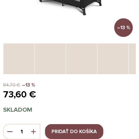
–13 %
84,70 €
–13 %
73,60 €
Jednotková
SKLADOM
cena:
PRIDAŤ DO KOŠÍKA