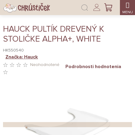
Prejsť
Prihlásenie
na
NÁKUPNÝ
obsah
KOŠÍK
HAUCK PULTÍK DREVENÝ K
STOLIČKE ALPHA+, WHITE
HK550540
Značka:
Hauck
Neohodnotené
Podrobnosti hodnotenia
PRIEMERNÉ
HODNOTENIE
PRODUKTU
JE
0,0
Z
5
HVIEZDIČIEK.