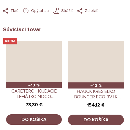
Tlač
Opýtať sa
Strážiť
Zdieľať
Súvisiaci tovar
AKCIA
–13 %
–12 %
CARETERO HOJDACIE
HAUCK KRESIELKO
LEHÁTKO NOCO
BOUNCER ECO 3V1 K
GRAPHITE
STOLIČKE ALPHA+/BETA+
73,30 €
154,12 €
DEEP GREY
DO KOŠÍKA
DO KOŠÍKA