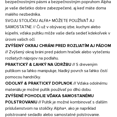
bezpečnostnými pásmi a bezpečnostným popruhom Alpha
je vaše dieťatko dobre zabezpečené, aj keď máte doma
malého nezbedníka.
SVOJU STOLIČKU ALFA+ MÔŽETE POUŽÍVAŤ AJ
SAMOSTATNE // Či už v obývacej izbe, kuchyni alebo
kúpeľni, vďaka pultíku môže vaše dieťa sedieť kdekoľvek v
úrovni vašich očí.
ZVÝŠENÝ OKRAJ CHRÁNI PRED ROZLIATÍM AJ PÁDOM
//
Zvýšený okraj bráni pred pádom hračiek alebo vytečeniu
rozliatych nápojov na podlahu.
PRAKTICKÝ & ĽAHKÝ NA ÚDRŽBU //
S dreveným
pultíkom sa ľahko manipuluje, hladký povrch sa ľahko čistí
pomocou handričky.
ODOLNÝ & PRAKTICKÝ DOPLNOK //
Vďaka odolnému
materiálu je možné pultík používať po dlhú dobu.
ZVÝŠENÉ POHODLIE VĎAKA SAMOSTANÉMU
POLSTROVANIU //
Pultík je možné kombinovať s ďalším
príslušenstvom na stoličky Alpha+, ako je napríklad
polstrované sedadlo alebo samostatné polstrovanie.