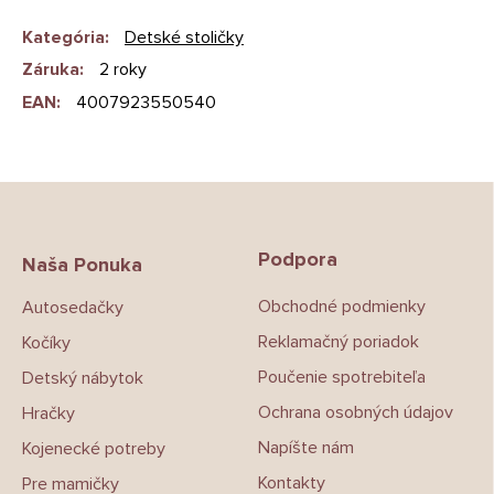
Kategória
:
Detské stoličky
Záruka
:
2 roky
EAN
:
4007923550540
Z
á
p
Podpora
ä
Naša Ponuka
t
Obchodné podmienky
Autosedačky
i
e
Reklamačný poriadok
Kočíky
Poučenie spotrebiteľa
Detský nábytok
Ochrana osobných údajov
Hračky
Napíšte nám
Kojenecké potreby
Kontakty
Pre mamičky