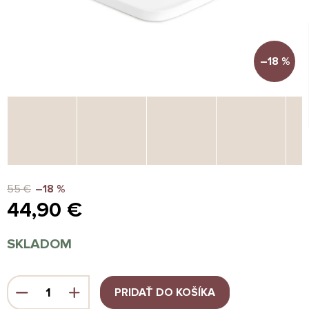
–18 %
55 €
–18 %
44,90 €
Jednotková
SKLADOM
cena:
PRIDAŤ DO KOŠÍKA