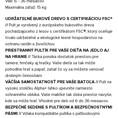
Vek: 6 - 36 mesiacov
Maximálna záťaž: 15 kg
UDRŽATEĽNÉ BUKOVÉ DREVO S CERTIFIKÁCIOU FSC®
//
Pult je vyrobený z európskeho bukového dreva
pochádzajúceho z lesov s certifikátom FSC®, ktorý oceňuje
trvalo udržateľné a ekologické lesné hospodárstvo na
ochranu rastlín a živočíchov.
PRIESTRANNÝ PULTÍK PRE VAŠE DIEŤA NA JEDLO AJ
NA HRANIE //
Tácka ponúka dostatok priestoru pre
taniere, hrnčeky aj hračky. Vaše dieťa sa tak môže
pohodlne hrať a papať, zatiaľ čo vy sa môžete venovať
drobným činnostiam.
VÄČŠIA SAMOSTATNOSŤ PRE VAŠE BATOĽA //
Pult na
vysokú stoličku Alpha+ ľahko upevníte namiesto
ochranného oblúka. Vaše maličké tak získa priestor navyše,
kde sa môže hrať. Vhodné pre deti od 6 do 36 mesiacov.
BEZPEČNÉ SEDENIE S PULTÍKOM A BEZPEČNOSTNÝMI
PÁSMI //
Vďaka kompatibilite pultíka s päťbodovými