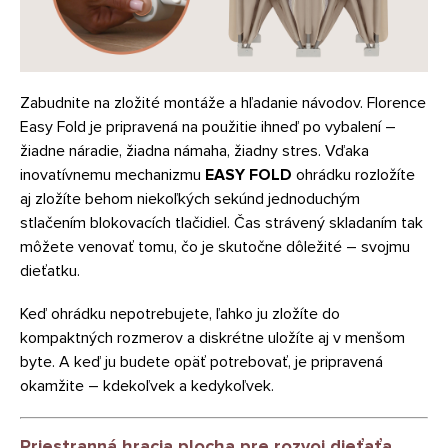
Zabudnite na zložité montáže a hľadanie návodov. Florence
Easy Fold je pripravená na použitie ihneď po vybalení –
žiadne náradie, žiadna námaha, žiadny stres. Vďaka
inovatívnemu mechanizmu
EASY FOLD
ohrádku rozložíte
aj zložíte behom niekoľkých sekúnd jednoduchým
stlačením blokovacích tlačidiel. Čas strávený skladaním tak
môžete venovať tomu, čo je skutočne dôležité – svojmu
dieťatku.
Keď ohrádku nepotrebujete, ľahko ju zložíte do
kompaktných rozmerov a diskrétne uložíte aj v menšom
byte. A keď ju budete opäť potrebovať, je pripravená
okamžite – kdekoľvek a kedykoľvek.
Priestranná hracia plocha pre rozvoj dieťaťa