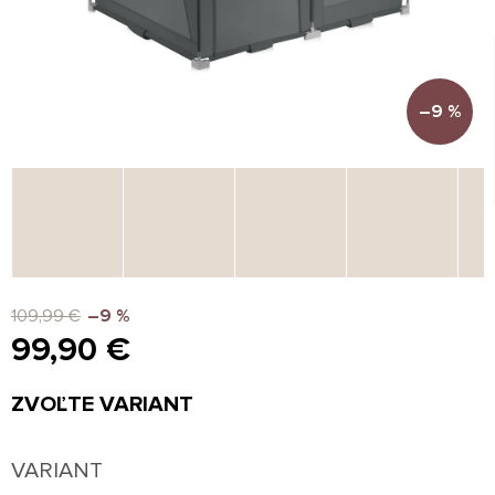
–9 %
109,99 €
–9 %
99,90 €
Jednotková
ZVOĽTE VARIANT
cena:
VARIANT