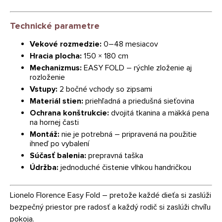
Technické parametre
Vekové rozmedzie:
0–48 mesiacov
Hracia plocha:
150 × 180 cm
Mechanizmus:
EASY FOLD – rýchle zloženie aj
rozloženie
Vstupy:
2 bočné vchody so zipsami
Materiál stien:
priehľadná a priedušná sieťovina
Ochrana konštrukcie:
dvojitá tkanina a mäkká pena
na hornej časti
Montáž:
nie je potrebná – pripravená na použitie
ihneď po vybalení
Súčasť balenia:
prepravná taška
Údržba:
jednoduché čistenie vlhkou handričkou
Lionelo Florence Easy Fold – pretože každé dieťa si zaslúži
bezpečný priestor pre radosť a každý rodič si zaslúži chvíľu
pokoja.