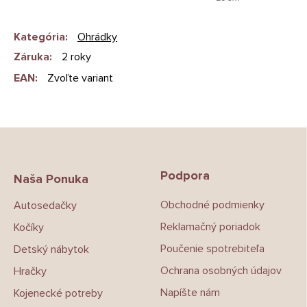
Kategória
:
Ohrádky
Záruka
:
2 roky
EAN
:
Zvoľte variant
Z
á
p
Podpora
ä
Naša Ponuka
t
Obchodné podmienky
Autosedačky
i
e
Reklamačný poriadok
Kočíky
Poučenie spotrebiteľa
Detský nábytok
Ochrana osobných údajov
Hračky
Napíšte nám
Kojenecké potreby