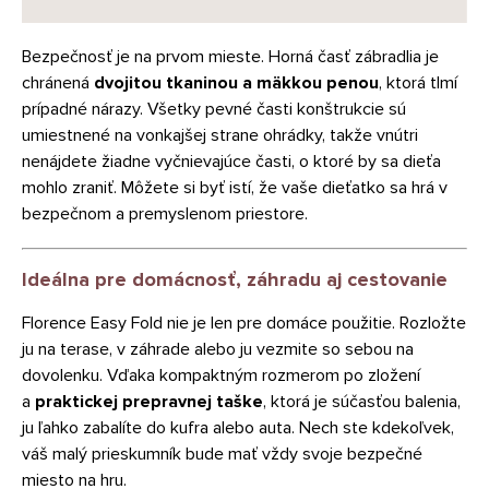
Bezpečnosť je na prvom mieste. Horná časť zábradlia je
chránená
dvojitou tkaninou a mäkkou penou
, ktorá tlmí
prípadné nárazy. Všetky pevné časti konštrukcie sú
umiestnené na vonkajšej strane ohrádky, takže vnútri
nenájdete žiadne vyčnievajúce časti, o ktoré by sa dieťa
mohlo zraniť. Môžete si byť istí, že vaše dieťatko sa hrá v
bezpečnom a premyslenom priestore.
Ideálna pre domácnosť, záhradu aj cestovanie
Florence Easy Fold nie je len pre domáce použitie. Rozložte
ju na terase, v záhrade alebo ju vezmite so sebou na
dovolenku. Vďaka kompaktným rozmerom po zložení
a
praktickej prepravnej taške
, ktorá je súčasťou balenia,
ju ľahko zabalíte do kufra alebo auta. Nech ste kdekoľvek,
váš malý prieskumník bude mať vždy svoje bezpečné
miesto na hru.