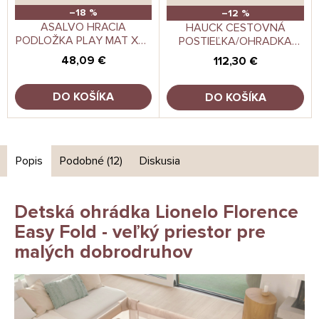
–18 %
–12 %
ASALVO HRACIA
HAUCK CESTOVNÁ
PODLOŽKA PLAY MAT XXL
POSTIEĽKA/OHRADKA
200*180CM ANIMALS-CITY
SLEEP N PLAY SQ SET
48,09 €
112,30 €
DARK GREEN
DO KOŠÍKA
DO KOŠÍKA
Popis
Podobné (12)
Diskusia
Detská ohrádka Lionelo Florence
Easy Fold - veľký priestor pre
malých dobrodruhov