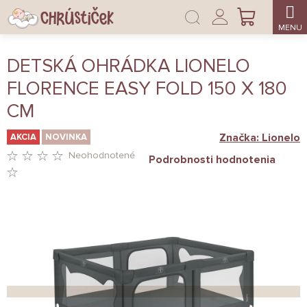
Prejsť
Prihlásenie
na
NÁKUPNÝ
obsah
KOŠÍK
DETSKÁ OHRÁDKA LIONELO
FLORENCE EASY FOLD 150 X 180
CM
Značka:
Lionelo
AKCIA
NOVINKA
Neohodnotené
Podrobnosti hodnotenia
PRIEMERNÉ
HODNOTENIE
PRODUKTU
JE
0,0
Z
5
HVIEZDIČIEK.