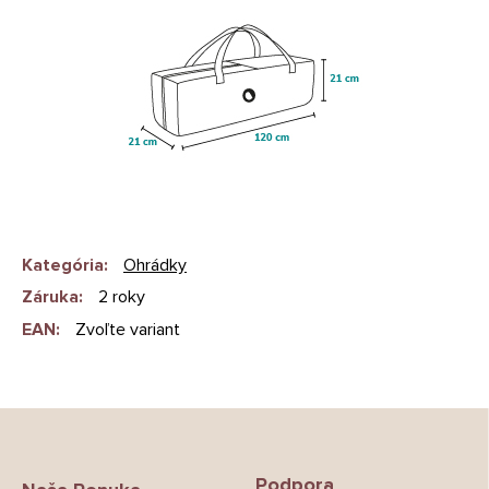
Kategória
:
Ohrádky
Záruka
:
2 roky
EAN
:
Zvoľte variant
Z
á
p
Podpora