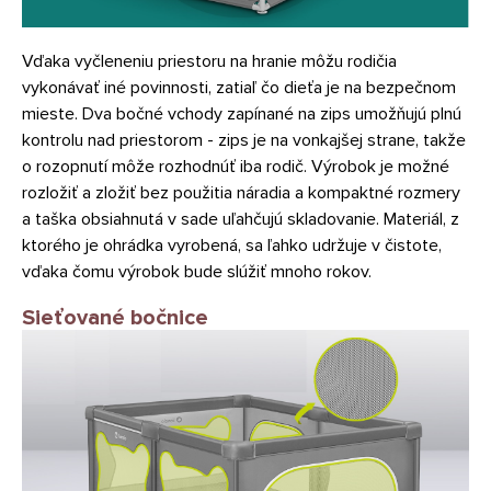
Vďaka vyčleneniu priestoru na hranie môžu rodičia
vykonávať iné povinnosti, zatiaľ čo dieťa je na bezpečnom
mieste. Dva bočné vchody zapínané na zips umožňujú plnú
kontrolu nad priestorom - zips je na vonkajšej strane, takže
o rozopnutí môže rozhodnúť iba rodič. Výrobok je možné
rozložiť a zložiť bez použitia náradia a kompaktné rozmery
a taška obsiahnutá v sade uľahčujú skladovanie. Materiál, z
ktorého je ohrádka vyrobená, sa ľahko udržuje v čistote,
vďaka čomu výrobok bude slúžiť mnoho rokov.
Sieťované bočnice