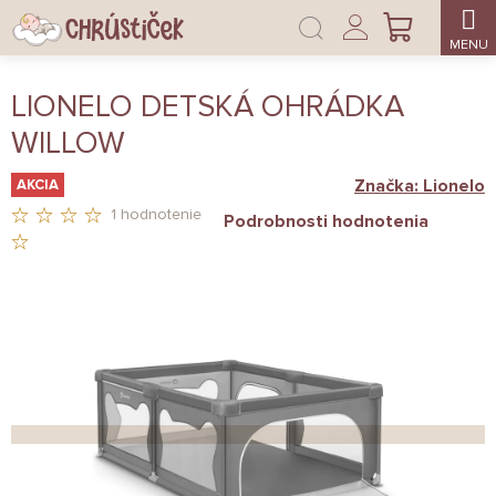
Prejsť
Prihlásenie
na
NÁKUPNÝ
obsah
KOŠÍK
LIONELO DETSKÁ OHRÁDKA
WILLOW
Značka:
Lionelo
AKCIA
1 hodnotenie
Podrobnosti hodnotenia
PRIEMERNÉ
HODNOTENIE
PRODUKTU
JE
5,0
Z
5
HVIEZDIČIEK.