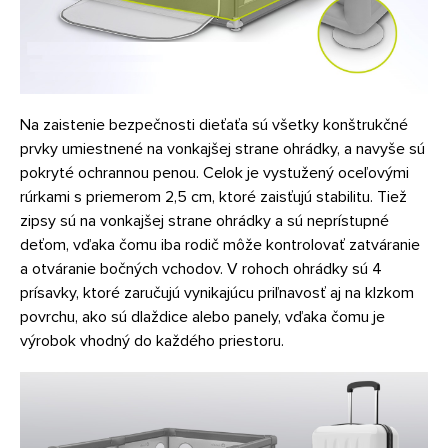
Na zaistenie bezpečnosti dieťaťa sú všetky konštrukčné
prvky umiestnené na vonkajšej strane ohrádky, a navyše sú
pokryté ochrannou penou. Celok je vystužený oceľovými
rúrkami s priemerom 2,5 cm, ktoré zaisťujú stabilitu. Tiež
zipsy sú na vonkajšej strane ohrádky a sú neprístupné
deťom, vďaka čomu iba rodič môže kontrolovať zatváranie
a otváranie bočných vchodov. V rohoch ohrádky sú 4
prísavky, ktoré zaručujú vynikajúcu priľnavosť aj na klzkom
povrchu, ako sú dlaždice alebo panely, vďaka čomu je
výrobok vhodný do každého priestoru.