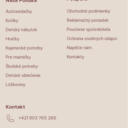
ä
Naša Ponuka
t
Obchodné podmienky
Autosedačky
i
e
Reklamačný poriadok
Kočíky
Poučenie spotrebiteľa
Detský nábytok
Ochrana osobných údajov
Hračky
Napíšte nám
Kojenecké potreby
Kontakty
Pre mamičky
Školské potreby
Detské oblečenie
Lôžkoviny
Kontakt
+421 903 765 266