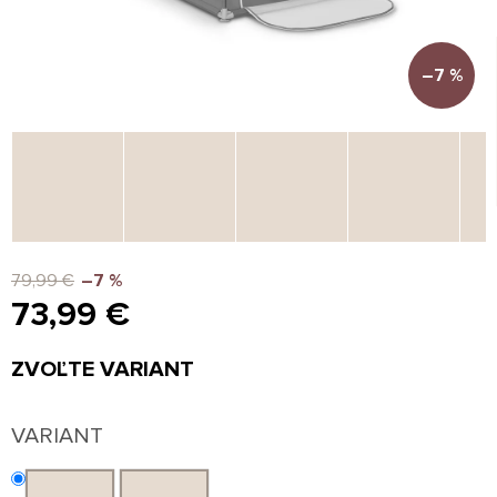
–7 %
79,99 €
–7 %
73,99 €
Jednotková
ZVOĽTE VARIANT
cena:
VARIANT